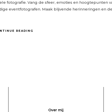
le fotografie. Vang de sfeer, emoties en hoogtepunten v
ge eventfotografen. Maak blijvende herinneringen en d
NTINUE READING
Over mij