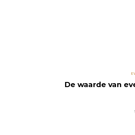
HOME
O
E
De waarde van eve