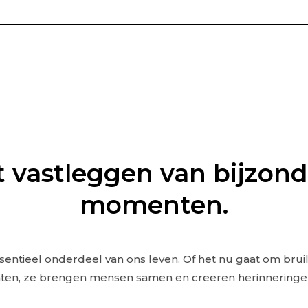
VER MIJ
PORTFOLIO
BLOGS
CONTACT
 vastleggen van bijzon
momenten.
tieel onderdeel van ons leven. Of het nu gaat om bruilo
ten, ze brengen mensen samen en creëren herinneringen